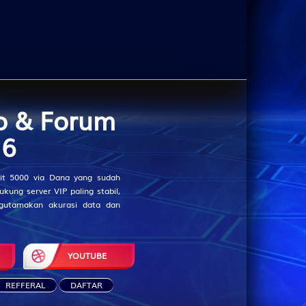
o & Forum
26
sit 5000 via Dana yang sudah
ukung server VIP paling stabil,
gutamakan akurasi data dan
YOUTUBE
REFFERAL
DAFTAR