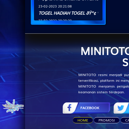
23-02-2023 20:21:08
* ðŸ“¢ DISKON TOGEL HADIAH TOGEL ðŸ“¢ *
23-02-2023 20:20:39
MINITOTO
S
MINITOTO resmi menjadi pusa
terverifikasi, platform ini me
MINITOTO menjamin pengala
keamanan sistem terdepan.
FACEBOOK
HOME
PROMOSI
C