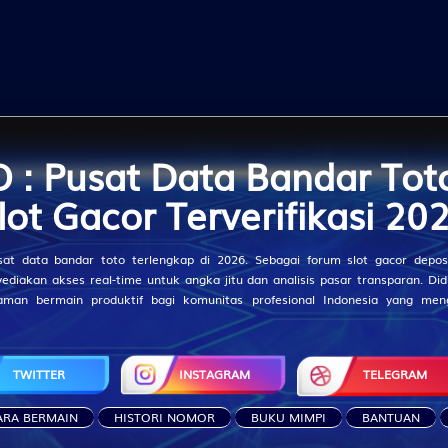
 : Pusat Data Bandar Tot
lot Gacor Terverifikasi 20
t data bandar toto terlengkap di 2026. Sebagai forum slot gacor depo
nyediakan akses real-time untuk angka jitu dan analisis pasar transparan. Did
man bermain produktif bagi komunitas profesional Indonesia yang men
TWITTER
INSTAGRAM
TELEGRAM
ARA BERMAIN
HISTORI NOMOR
BUKU MIMPI
BANTUAN