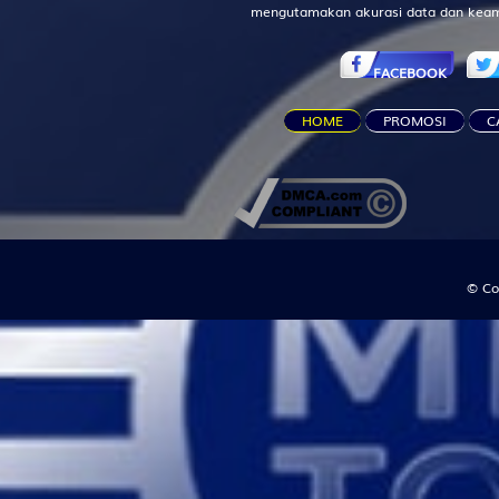
mengutamakan akurasi data dan keam
FACEBOOK
HOME
PROMOSI
C
© Co